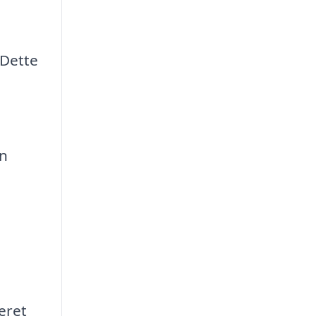
 Dette
en
eret