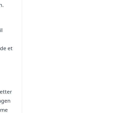
n.
il
nde et
letter
ingen
amme