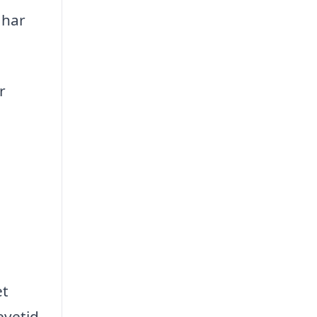
 har
r
et
evetid