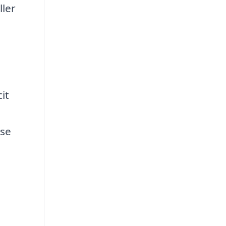
ller
e
it
lse