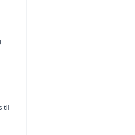
g
 til