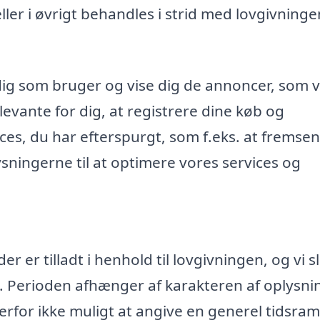
r i øvrigt behandles i strid med lovgivninge
dig som bruger og vise dig de annoncer, som v
evante for dig, at registrere dine køb og
ices, du har efterspurgt, som f.eks. at fremse
ningerne til at optimere vores services og
 er tilladt i henhold til lovgivningen, og vi s
. Perioden afhænger af karakteren af oplysn
rfor ikke muligt at angive en generel tidsr