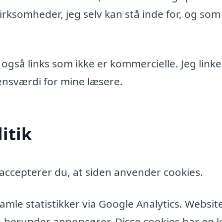
rksomheder, jeg selv kan stå inde for, og som
 også links som ikke er kommercielle. Jeg linke
idensværdi for mine læsere.
itik
accepterer du, at siden anvender cookies.
amle statistikker via Google Analytics. Websit
, herunder annoncører. Disse cookies har en l