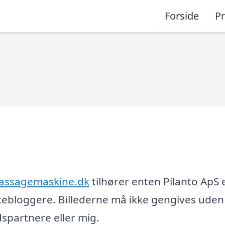
Forside
P
assagemaskine.dk
tilhører enten Pilanto ApS e
tebloggere. Billederne må ikke gengives uden
partnere eller mig.